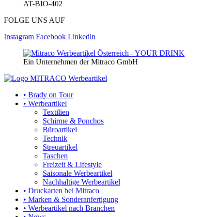
AT-BIO-402
FOLGE UNS AUF
Instagram
Facebook
Linkedin
Ein Unternehmen der Mitraco GmbH
• Brady on Tour
• Werbeartikel
Textilien
Schirme & Ponchos
Büroartikel
Technik
Streuartikel
Taschen
Freizeit & Lifestyle
Saisonale Werbeartikel
Nachhaltige Werbeartikel
• Druckarten bei Mitraco
• Marken & Sonderanfertigung
• Werbeartikel nach Branchen
• News