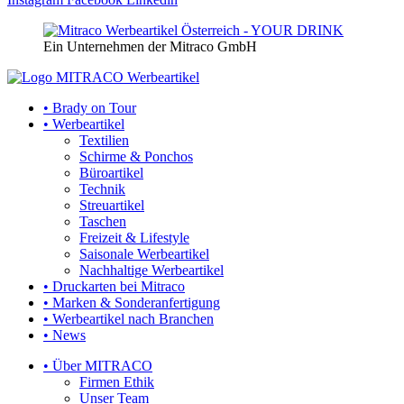
Ein Unternehmen der Mitraco GmbH
• Brady on Tour
• Werbeartikel
Textilien
Schirme & Ponchos
Büroartikel
Technik
Streuartikel
Taschen
Freizeit & Lifestyle
Saisonale Werbeartikel
Nachhaltige Werbeartikel
• Druckarten bei Mitraco
• Marken & Sonderanfertigung
• Werbeartikel nach Branchen
• News
• Über MITRACO
Firmen Ethik
Unser Team